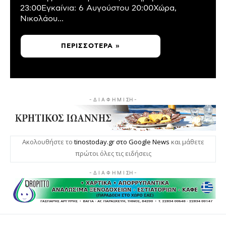
23:00Εγκαίνια: 6 Αυγούστου 20:00Χώρα,
Νικολάου...
ΠΕΡΙΣΣΌΤΕΡΑ »
- Δ Ι Α Φ Η Μ Ι ΣΗ -
Ακολουθήστε το
tinostoday.gr στο Google News
και μάθετε
πρώτοι όλες τις ειδήσεις
- Δ Ι Α Φ Η Μ Ι ΣΗ -