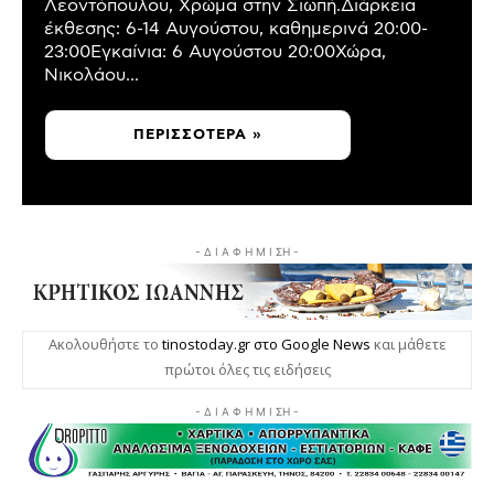
Λεοντόπουλου, Χρώμα στην Σιωπή.Διάρκεια
έκθεσης: 6-14 Αυγούστου, καθημερινά 20:00-
23:00Εγκαίνια: 6 Αυγούστου 20:00Χώρα,
Νικολάου...
ΠΕΡΙΣΣΌΤΕΡΑ »
- Δ Ι Α Φ Η Μ Ι ΣΗ -
Ακολουθήστε το
tinostoday.gr στο Google News
και μάθετε
πρώτοι όλες τις ειδήσεις
- Δ Ι Α Φ Η Μ Ι ΣΗ -