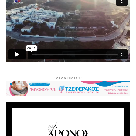
- Δ Ι Α Φ Η Μ Ι ΣΗ -