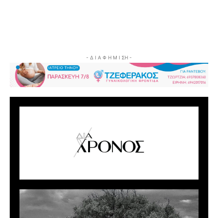
- Δ Ι Α Φ Η Μ Ι ΣΗ -