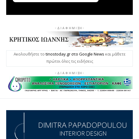
- Δ Ι Α Φ Η Μ Ι ΣΗ -
Ακολουθήστε το
tinostoday.gr στο Google News
και μάθετε
πρώτοι όλες τις ειδήσεις
- Δ Ι Α Φ Η Μ Ι ΣΗ -