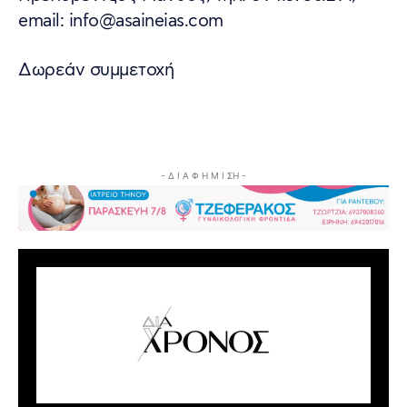
email: info@asaineias.com
Δωρεάν συμμετοχή
- Δ Ι Α Φ Η Μ Ι ΣΗ -