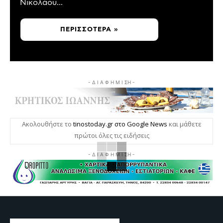
Νικολάου...
ΠΕΡΙΣΣΌΤΕΡΑ »
- Δ Ι Α Φ Η Μ Ι ΣΗ -
Ακολουθήστε το
tinostoday.gr στο Google News
και μάθετε
πρώτοι όλες τις ειδήσεις
- Δ Ι Α Φ Η Μ Ι ΣΗ -