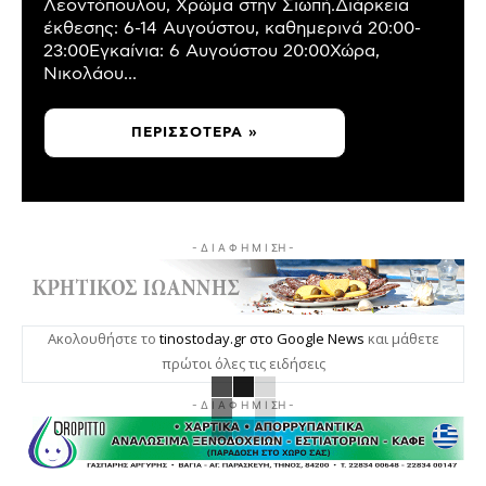
Λεοντόπουλου, Χρώμα στην Σιωπή.Διάρκεια
έκθεσης: 6-14 Αυγούστου, καθημερινά 20:00-
23:00Εγκαίνια: 6 Αυγούστου 20:00Χώρα,
Νικολάου...
ΠΕΡΙΣΣΌΤΕΡΑ »
- Δ Ι Α Φ Η Μ Ι ΣΗ -
Ακολουθήστε το
tinostoday.gr στο Google News
και μάθετε
πρώτοι όλες τις ειδήσεις
- Δ Ι Α Φ Η Μ Ι ΣΗ -