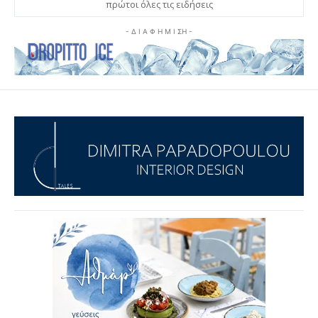
πρώτοι όλες τις ειδήσεις
- Δ Ι Α Φ Η Μ Ι ΣΗ -