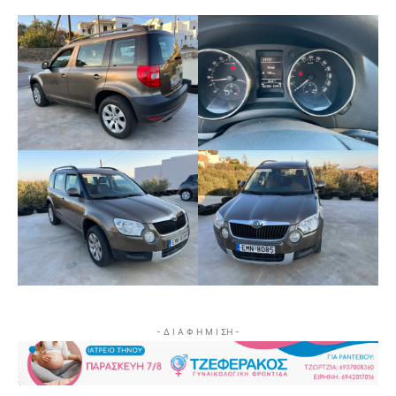
- Δ Ι Α Φ Η Μ Ι ΣΗ -