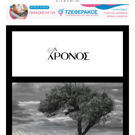
- Δ Ι Α Φ Η Μ Ι ΣΗ -