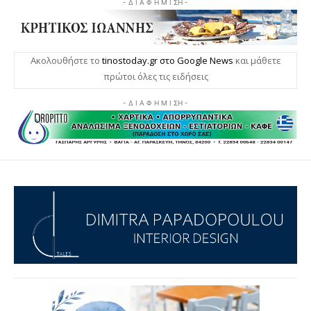
- Δ Ι Α Φ Η Μ Ι ΣΗ -
Ακολουθήστε το
tinostoday.gr στο Google News
και μάθετε
πρώτοι όλες τις ειδήσεις
- Δ Ι Α Φ Η Μ Ι ΣΗ -