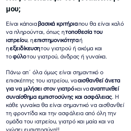
μου;
Είναι κάποια
βασικά κριτήρια
που θα είναι καλό
να πληρούνται, όπως η
τοποθεσία του
ιατρείου
, η
επιστημονικότητα
ή
η
εξειδίκευση
του γιατρού ή ακόμα και
το
φύλο
του γιατρού, άνδρας ή γυναίκα.
Πάνω απ´ όλα όμως είναι σημαντικό ο
επισκέπτης του ιατρείου, να
αισθανθεί άνετα
για να μιλήσει στον γιατρό
και
να
αναπτυχθεί
συναίσθημα εμπιστοσύνης και ασφάλειας
. Η
κάθε γυναίκα θα είναι σημαντικό να αισθανθεί
τη φροντίδα και την ασφάλεια από όλη την
ομάδα του ιατρείου, γιατρό και μαία και να
νιώσει εμπιστοσύνη!!