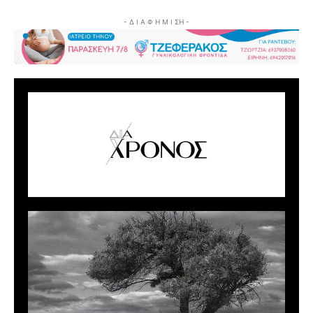
- Δ Ι Α Φ Η Μ Ι ΣΗ -