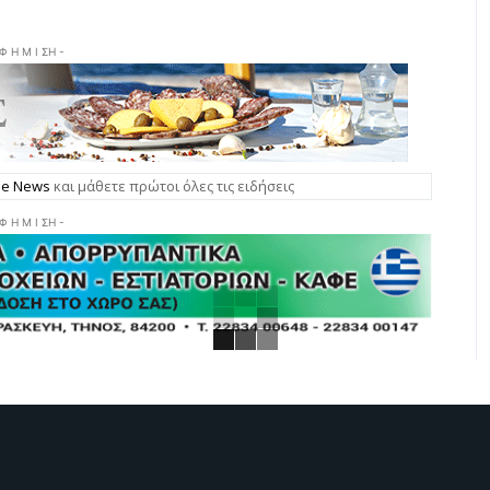
 Φ Η Μ Ι ΣΗ -
gle News
και μάθετε πρώτοι όλες τις ειδήσεις
 Φ Η Μ Ι ΣΗ -