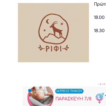
Πρώτη
18.00
18.30
- Δ Ι Α