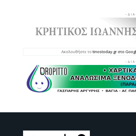
- Δ Ι Α
Ακολουθήστε το
tinostoday.gr στο Goo
- Δ Ι Α