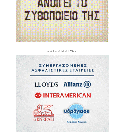
- Δ Ι Α Φ Η Μ Ι ΣΗ -