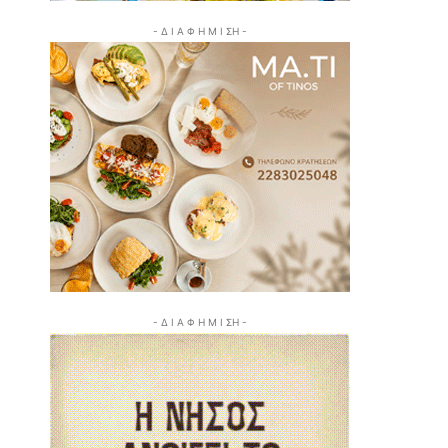
- Δ Ι Α Φ Η Μ Ι ΣΗ -
- Δ Ι Α Φ Η Μ Ι ΣΗ -