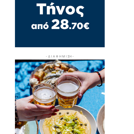
- Δ Ι Α Φ Η Μ Ι ΣΗ -