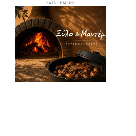
- Δ Ι Α Φ Η Μ Ι ΣΗ -