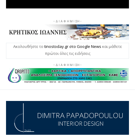
- Δ Ι Α Φ Η Μ Ι ΣΗ -
Ακολουθήστε το
tinostoday.gr στο Google News
και μάθετε
πρώτοι όλες τις ειδήσεις
- Δ Ι Α Φ Η Μ Ι ΣΗ -