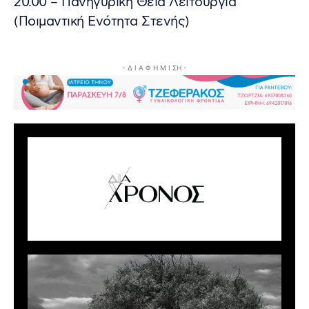
20.00 – Πανηγυρική Θεία Λειτουργία
(Ποιμαντική Ενότητα Στενής)
- Δ Ι Α Φ Η Μ Ι ΣΗ -