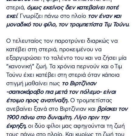
στεριά,
όμως εκείνος δεν κατεβαίνει ποτέ
εκεί
. Γνωρίζει πάνω στο πλοίο
τον έναν και
μοναδικό του φίλο, τον τρομπετίστα Τιμ Τούνυ.
Ο τελευταίος τον παροτρύνει διαρκώς να
κατέβει στη στεριά, προκειμένου να
εξαργυρώσει το ταλέντο του και να ζήσει μία
“κανονική” ζωή. Τα χρόνια περνούν και ο Τιμ
Τούνυ έχει κατέβει στη στεριά όταν κάποια
στιγμή μαθαίνει πως
το Βιρτζίνιαν
-σαπιοκάραβο πια μετά τον πόλεμο- είναι
έτοιμο προς ανατίναξη.
Ο τρομπετίστας
ανεβαίνει ξανά στο Βιρτζίνιαν και
βρίσκει τον
1900 πάνω στο δυναμίτη. Λίγο πριν την
έκρηξη,
οι δύο φίλοι μας αφηγούνται τη ζωή
τους πάνω στο πλοίο. Και κυρίως τη ζωή του