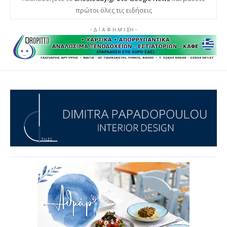
πρώτοι όλες τις ειδήσεις
- Δ Ι Α Φ Η Μ Ι ΣΗ -