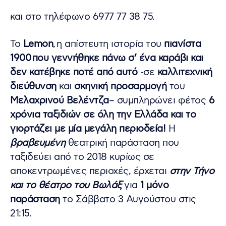
και στο τηλέφωνο 6977 77 38 75.
Το
Lemon
, η απίστευτη ιστορία του
πιανίστα
1900 που γεννήθηκε πάνω σ’ ένα καράβι και
δεν κατέβηκε ποτέ από αυτό
-σε
καλλιτεχνική
διεύθυνση
και
σκηνική προσαρμογή
του
Μελαχρινού Βελέντζα
– συμπληρώνει φέτος
6
χρόνια ταξιδιών σε όλη την Ελλάδα και το
γιορτάζει με μία μεγάλη περιοδεία!
Η
βραβευμένη
θεατρική παράσταση που
ταξιδεύει από το 2018 κυρίως σε
αποκεντρωμένες περιοχές, έρχεται
στην Τήνο
και το θέατρο του Βωλάξ
για
1 μόνο
παράσταση
το Σάββατο 3 Αυγούστου στις
21:15.