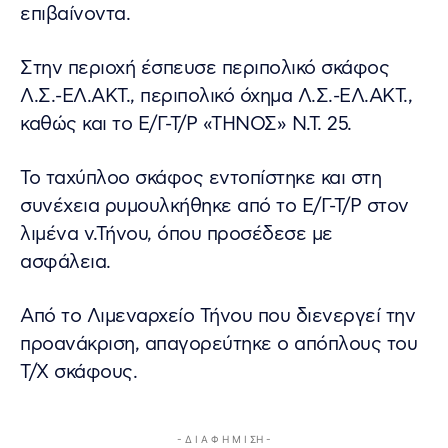
επιβαίνοντα.
Στην περιοχή έσπευσε περιπολικό σκάφος
Λ.Σ.-ΕΛ.ΑΚΤ., περιπολικό όχημα Λ.Σ.-ΕΛ.ΑΚΤ.,
καθώς και το Ε/Γ-Τ/Ρ «ΤΗΝΟΣ» Ν.Τ. 25.
Το ταχύπλοο σκάφος εντοπίστηκε και στη
συνέχεια ρυμουλκήθηκε από το Ε/Γ-Τ/Ρ στον
λιμένα ν.Τήνου, όπου προσέδεσε με
ασφάλεια.
Από το Λιμεναρχείο Τήνου που διενεργεί την
προανάκριση, απαγορεύτηκε ο απόπλους του
Τ/Χ σκάφους.
- Δ Ι Α Φ Η Μ Ι ΣΗ -