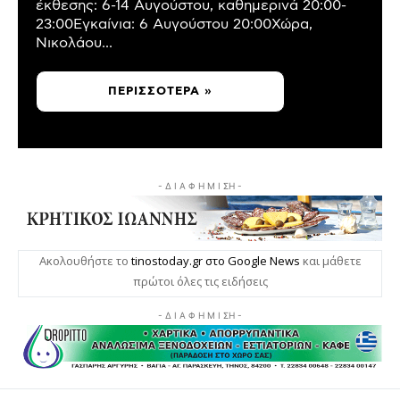
έκθεσης: 6-14 Αυγούστου, καθημερινά 20:00-
23:00Εγκαίνια: 6 Αυγούστου 20:00Χώρα,
Νικολάου...
ΠΕΡΙΣΣΌΤΕΡΑ »
- Δ Ι Α Φ Η Μ Ι ΣΗ -
Ακολουθήστε το
tinostoday.gr στο Google News
και μάθετε
πρώτοι όλες τις ειδήσεις
- Δ Ι Α Φ Η Μ Ι ΣΗ -