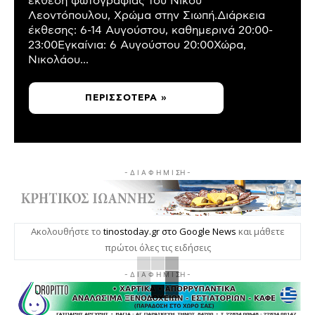
έκθεση φωτογραφίας του Νίκου
Λεοντόπουλου, Χρώμα στην Σιωπή.Διάρκεια
έκθεσης: 6-14 Αυγούστου, καθημερινά 20:00-
23:00Εγκαίνια: 6 Αυγούστου 20:00Χώρα,
Νικολάου...
ΠΕΡΙΣΣΌΤΕΡΑ »
- Δ Ι Α Φ Η Μ Ι ΣΗ -
Ακολουθήστε το
tinostoday.gr στο Google News
και μάθετε
πρώτοι όλες τις ειδήσεις
- Δ Ι Α Φ Η Μ Ι ΣΗ -