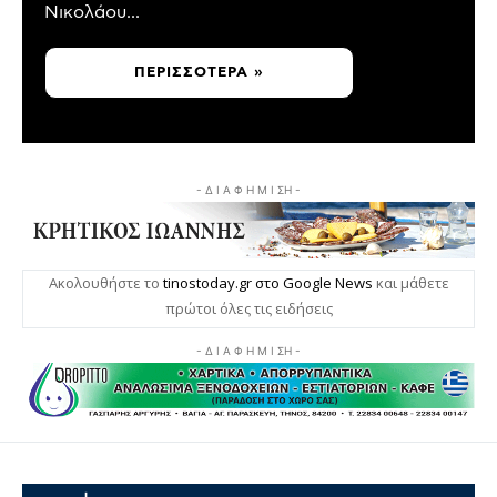
Νικολάου...
ΠΕΡΙΣΣΌΤΕΡΑ »
- Δ Ι Α Φ Η Μ Ι ΣΗ -
Ακολουθήστε το
tinostoday.gr στο Google News
και μάθετε
πρώτοι όλες τις ειδήσεις
- Δ Ι Α Φ Η Μ Ι ΣΗ -