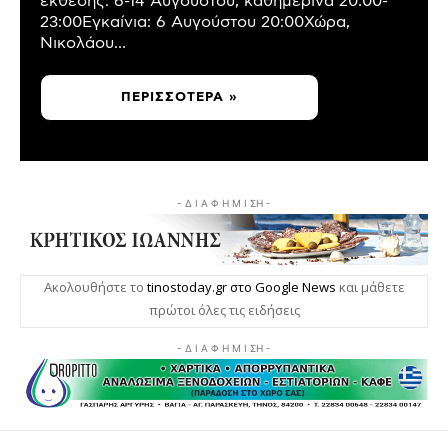
έκθεσης: 6-14 Αυγούστου, καθημερινά 20:00-
23:00Εγκαίνια: 6 Αυγούστου 20:00Χώρα,
Νικολάου...
ΠΕΡΙΣΣΌΤΕΡΑ »
- Δ Ι Α Φ Η Μ Ι ΣΗ -
Ακολουθήστε το
tinostoday.gr στο Google News
και μάθετε
πρώτοι όλες τις ειδήσεις
- Δ Ι Α Φ Η Μ Ι ΣΗ -