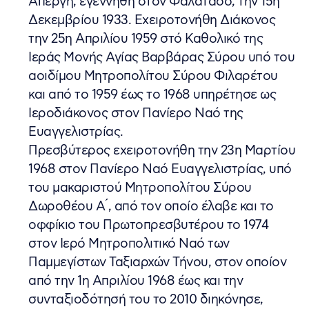
Απέργη, εγεννήθη στον Φαλατάδο, την 15η
Δεκεμβρίου 1933. Εχειροτονήθη Διάκονος
την 25η Απριλίου 1959 στό Καθολικό της
Ιεράς Μονής Αγίας Βαρβάρας Σύρου υπό του
αοιδίμου Μητροπολίτου Σύρου Φιλαρέτου
και από το 1959 έως το 1968 υπηρέτησε ως
Ιεροδιάκονος στον Πανίερο Ναό της
Ευαγγελιστρίας.
Πρεσβύτερος εχειροτονήθη την 23η Μαρτίου
1968 στον Πανίερο Ναό Ευαγγελιστρίας, υπό
του μακαριστού Μητροπολίτου Σύρου
Δωροθέου Α ́, από τον οποίο έλαβε και το
οφφίκιο του Πρωτοπρεσβυτέρου το 1974
στον Ιερό Μητροπολιτικό Ναό των
Παμμεγίστων Ταξιαρχών Τήνου, στον οποίον
από την 1η Απριλίου 1968 έως και την
συνταξιοδότησή του το 2010 διηκόνησε,