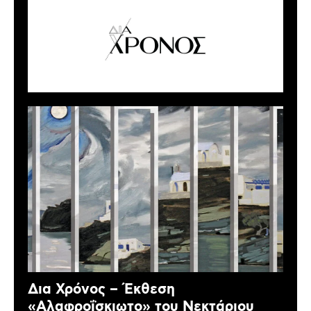
Δια Χρόνος – Έκθεση
«Αλαφροΐσκιωτο» του Νεκτάριου