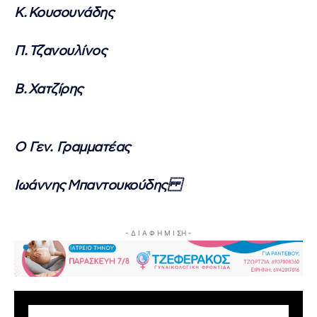
Κ.
Κουσουνάδης
Π.
Τζανουλίνος
Β.
Χατζίρης
Ο Γεν. Γραμματέας
Ιωάννης
Μπαντουκούδης
- Δ Ι Α Φ Η Μ Ι ΣΗ -