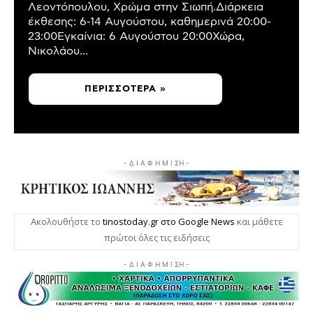
Λεοντόπουλου, Χρώμα στην Σιωπή.Διάρκεια
έκθεσης: 6-14 Αυγούστου, καθημερινά 20:00-
23:00Εγκαίνια: 6 Αυγούστου 20:00Χώρα,
Νικολάου...
ΠΕΡΙΣΣΌΤΕΡΑ »
- Δ Ι Α Φ Η Μ Ι ΣΗ -
Ακολουθήστε το
tinostoday.gr στο Google News
και μάθετε
πρώτοι όλες τις ειδήσεις
- Δ Ι Α Φ Η Μ Ι ΣΗ -