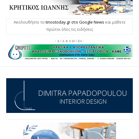
Ακολουθήστε το
tinostoday.gr στο Google News
και μάθετε
πρώτοι όλες τις ειδήσεις
- Δ Ι Α Φ Η Μ Ι ΣΗ -