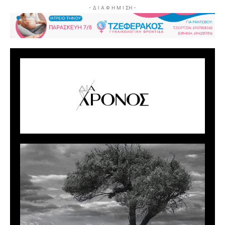
- Δ Ι Α Φ Η Μ Ι ΣΗ -