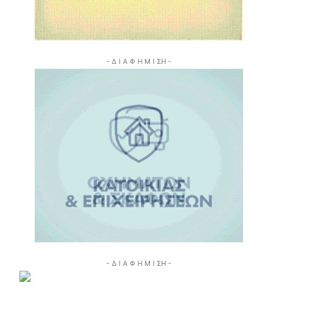
- Δ Ι Α Φ Η Μ Ι ΣΗ -
- Δ Ι Α Φ Η Μ Ι ΣΗ -