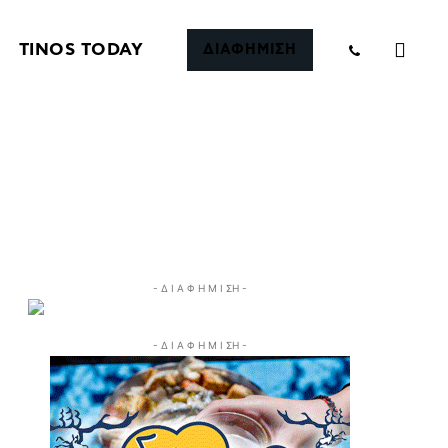
TINOS TODAY
ΔΙΑΦΗΜΙΣΗ
- Δ Ι Α Φ Η Μ Ι ΣΗ -
- Δ Ι Α Φ Η Μ Ι ΣΗ -