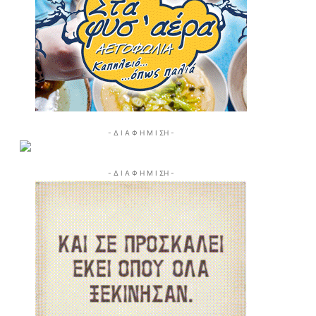
- Δ Ι Α Φ Η Μ Ι ΣΗ -
- Δ Ι Α Φ Η Μ Ι ΣΗ -