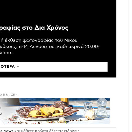
ραφίας στο Δια Χρόνος
ική έκθεση φωτογραφίας του Νίκου
κθεσης: 6-14 Αυγούστου, καθημερινά 20:00-
άου...
ΣΌΤΕΡΑ »
 Φ Η Μ Ι ΣΗ -
gle News
και μάθετε πρώτοι όλες τις ειδήσεις