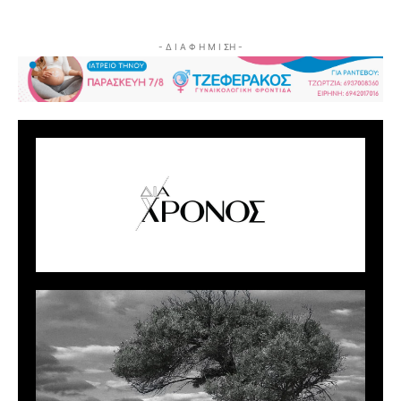
- Δ Ι Α Φ Η Μ Ι ΣΗ -