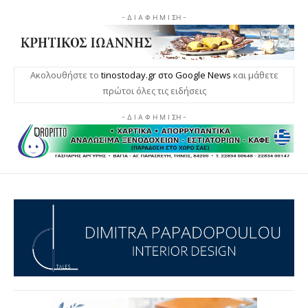
- Δ Ι Α Φ Η Μ Ι ΣΗ -
Ακολουθήστε το
tinostoday.gr στο Google News
και μάθετε
πρώτοι όλες τις ειδήσεις
- Δ Ι Α Φ Η Μ Ι ΣΗ -