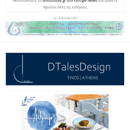
Ακολουθήστε το
tinostoday.gr στο Google News
και μάθετε
πρώτοι όλες τις ειδήσεις
- Δ Ι Α Φ Η Μ Ι ΣΗ -