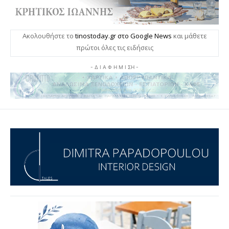
Ακολουθήστε το
tinostoday.gr στο Google News
και μάθετε
πρώτοι όλες τις ειδήσεις
- Δ Ι Α Φ Η Μ Ι ΣΗ -