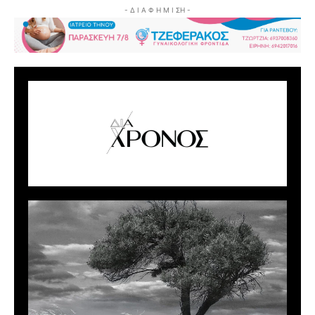
- Δ Ι Α Φ Η Μ Ι ΣΗ -