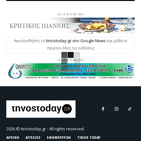
- Δ Ι Α Φ Η Μ Ι ΣΗ -
Ακολουθήστε το
tinostoday.gr στο Google News
και μάθετε
πρώτοι όλες τις ειδήσεις
- Δ Ι Α Φ Η Μ Ι ΣΗ -
2026 © tinostoday.gr - All rights reserved.
ΑΡΧΙΚΗ
ΑΓΓΕΛΙΕΣ
ΕΦΗΜΕΡΕΥΟΝ
TINOS TODAY