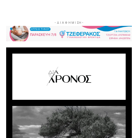
- Δ Ι Α Φ Η Μ Ι ΣΗ -