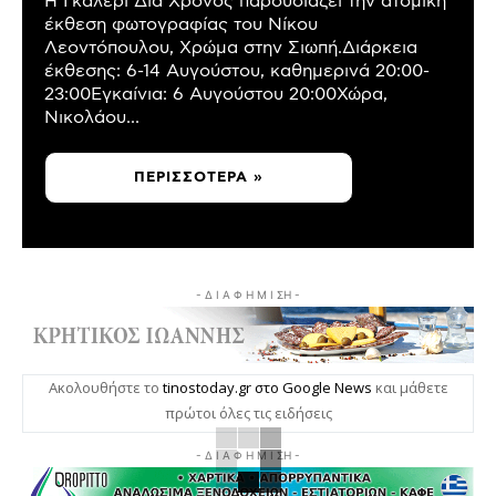
Η Γκαλερί Δια Χρόνος παρουσιάζει την ατομική
έκθεση φωτογραφίας του Νίκου
Λεοντόπουλου, Χρώμα στην Σιωπή.Διάρκεια
έκθεσης: 6-14 Αυγούστου, καθημερινά 20:00-
23:00Εγκαίνια: 6 Αυγούστου 20:00Χώρα,
Νικολάου...
ΠΕΡΙΣΣΌΤΕΡΑ »
- Δ Ι Α Φ Η Μ Ι ΣΗ -
Ακολουθήστε το
tinostoday.gr στο Google News
και μάθετε
πρώτοι όλες τις ειδήσεις
- Δ Ι Α Φ Η Μ Ι ΣΗ -