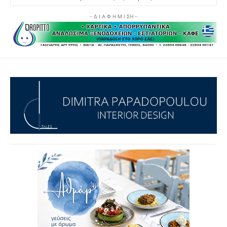
- Δ Ι Α Φ Η Μ Ι ΣΗ -