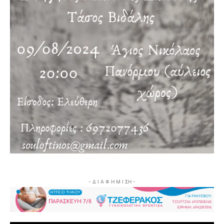
- Δ Ι Α Φ Η Μ Ι ΣΗ -