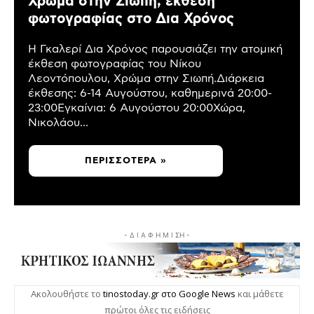
Χρώμα στην Σιωπή, έκθεση
φωτογραφίας στο Δια Χρόνος
Η Γκαλερί Δια Χρόνος παρουσιάζει την ατομική
έκθεση φωτογραφίας του Νίκου
Λεοντόπουλου, Χρώμα στην Σιωπή.Διάρκεια
έκθεσης: 6-14 Αυγούστου, καθημερινά 20:00-
23:00Εγκαίνια: 6 Αυγούστου 20:00Χώρα,
Νικολάου...
ΠΕΡΙΣΣΌΤΕΡΑ »
- Δ Ι Α Φ Η Μ Ι ΣΗ -
Ακολουθήστε το
tinostoday.gr στο Google News
και μάθετε
πρώτοι όλες τις ειδήσεις