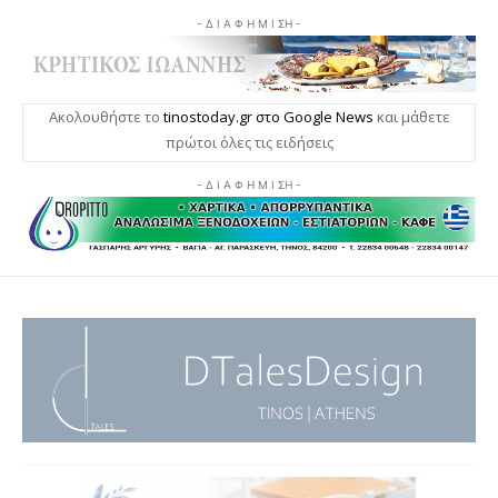
- Δ Ι Α Φ Η Μ Ι ΣΗ -
Ακολουθήστε το
tinostoday.gr στο Google News
και μάθετε
πρώτοι όλες τις ειδήσεις
- Δ Ι Α Φ Η Μ Ι ΣΗ -