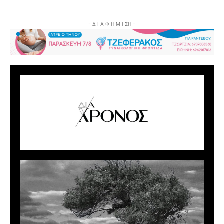
- Δ Ι Α Φ Η Μ Ι ΣΗ -