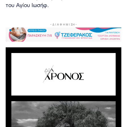
του Αγίου Ιωσήφ.
- Δ Ι Α Φ Η Μ Ι ΣΗ -