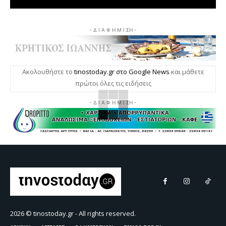
- Δ Ι Α Φ Η Μ Ι ΣΗ -
Ακολουθήστε το
tinostoday.gr στο Google News
και μάθετε
πρώτοι όλες τις ειδήσεις
- Δ Ι Α Φ Η Μ Ι ΣΗ -
2026 © tinostoday.gr - All rights reserved.