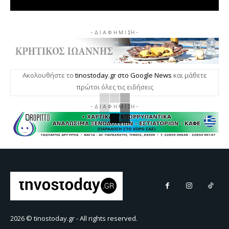
- Δ Ι Α Φ Η Μ Ι ΣΗ -
Ακολουθήστε το
tinostoday.gr στο Google News
και μάθετε
πρώτοι όλες τις ειδήσεις
- Δ Ι Α Φ Η Μ Ι ΣΗ -
2026 © tinostoday.gr - All rights reserved.