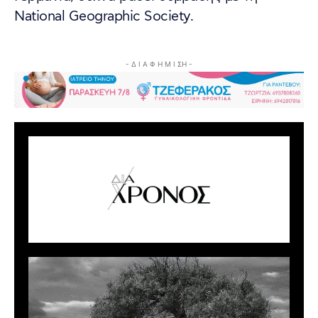
National Geographic Society.
- Δ Ι Α Φ Η Μ Ι ΣΗ -