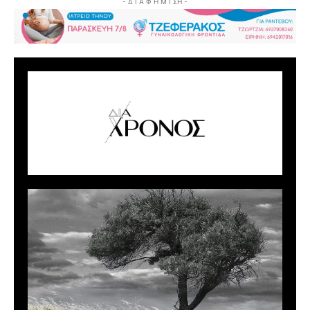
- Δ Ι Α Φ Η Μ Ι ΣΗ -