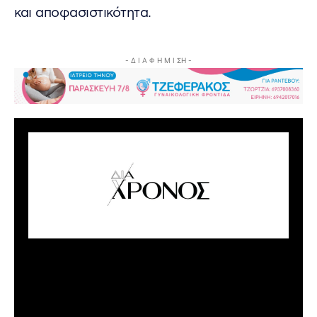
και αποφασιστικότητα.
- Δ Ι Α Φ Η Μ Ι ΣΗ -