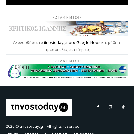
- Δ Ι Α Φ Η Μ Ι ΣΗ -
Ακολουθήστε το
tinostoday.gr στο Google News
και μάθετε
πρώτοι όλες τις ειδήσεις
- Δ Ι Α Φ Η Μ Ι ΣΗ -
2026 © tinostoday.gr - All rights reserved.