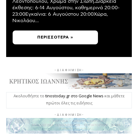
Λεοντόπουλου, Χρώμα στην Σιωπή.Διάρκεια
έκθεσης: 6-14 Αυγούστου, καθημερινά 20:00-
23:00Εγκαίνια: 6 Αυγούστου 20:00Χώρα,
Νικολάου...
ΠΕΡΙΣΣΌΤΕΡΑ »
- Δ Ι Α Φ Η Μ Ι ΣΗ -
Ακολουθήστε το
tinostoday.gr στο Google News
και μάθετε
πρώτοι όλες τις ειδήσεις
- Δ Ι Α Φ Η Μ Ι ΣΗ -