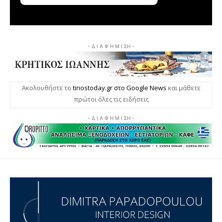
- Δ Ι Α Φ Η Μ Ι ΣΗ -
Ακολουθήστε το
tinostoday.gr στο Google News
και μάθετε
πρώτοι όλες τις ειδήσεις
- Δ Ι Α Φ Η Μ Ι ΣΗ -