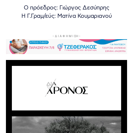
Ο πρόεδρος: Γιώργος Δεσύπρης
Η Γ.Γραμ/εύς: Ματίνα Κουμαριανού
- Δ Ι Α Φ Η Μ Ι ΣΗ -