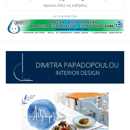
πρώτοι όλες τις ειδήσεις
- Δ Ι Α Φ Η Μ Ι ΣΗ -