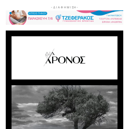
- Δ Ι Α Φ Η Μ Ι ΣΗ -