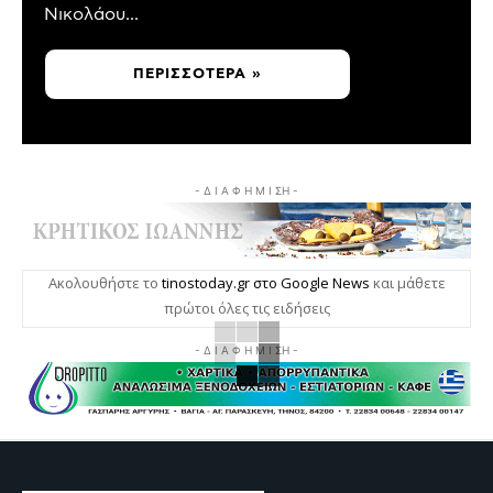
Νικολάου...
ΠΕΡΙΣΣΌΤΕΡΑ »
- Δ Ι Α Φ Η Μ Ι ΣΗ -
Ακολουθήστε το
tinostoday.gr στο Google News
και μάθετε
πρώτοι όλες τις ειδήσεις
- Δ Ι Α Φ Η Μ Ι ΣΗ -