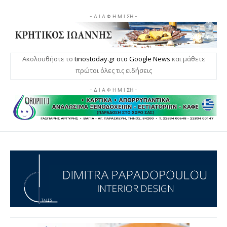
- Δ Ι Α Φ Η Μ Ι ΣΗ -
Ακολουθήστε το
tinostoday.gr στο Google News
και μάθετε
πρώτοι όλες τις ειδήσεις
- Δ Ι Α Φ Η Μ Ι ΣΗ -