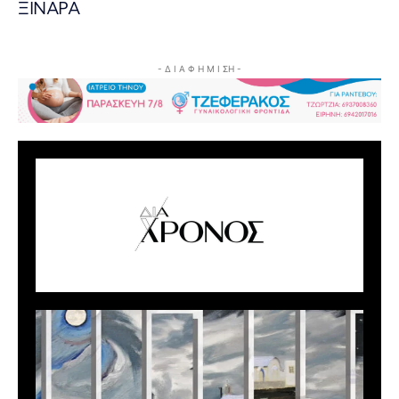
ΞΙΝΑΡΑ
- Δ Ι Α Φ Η Μ Ι ΣΗ -