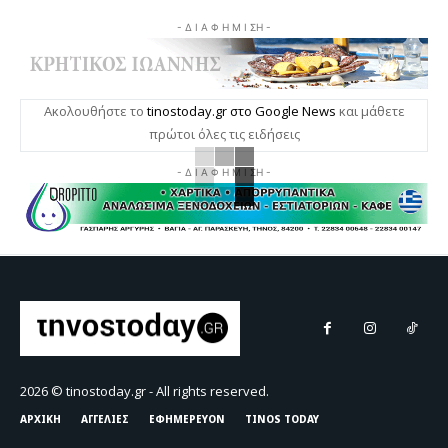
- Δ Ι Α Φ Η Μ Ι ΣΗ -
Ακολουθήστε το
tinostoday.gr στο Google News
και μάθετε
πρώτοι όλες τις ειδήσεις
- Δ Ι Α Φ Η Μ Ι ΣΗ -
2026 © tinostoday.gr - All rights reserved.
ΑΡΧΙΚΗ
ΑΓΓΕΛΙΕΣ
ΕΦΗΜΕΡΕΥΟΝ
TINOS TODAY