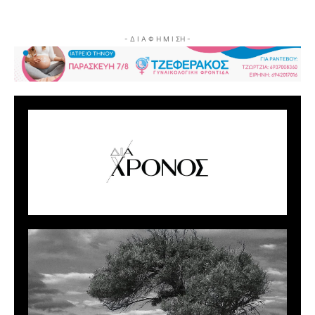
- Δ Ι Α Φ Η Μ Ι ΣΗ -