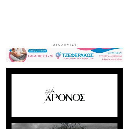
- Δ Ι Α Φ Η Μ Ι ΣΗ -