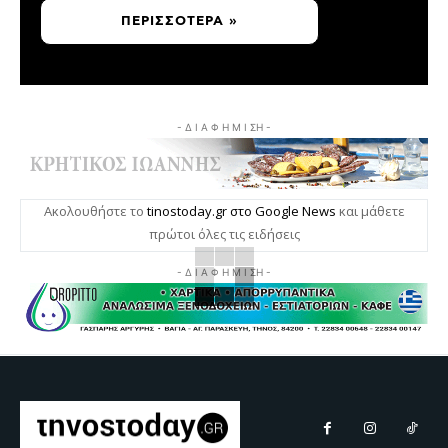
ΠΕΡΙΣΣΌΤΕΡΑ »
- Δ Ι Α Φ Η Μ Ι ΣΗ -
Ακολουθήστε το
tinostoday.gr στο Google News
και μάθετε
πρώτοι όλες τις ειδήσεις
- Δ Ι Α Φ Η Μ Ι ΣΗ -