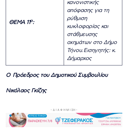
κανονιστικής
απόφασης για τη
ρύθμιση
ο
ΘΕΜΑ 11
:
κυκλοφορίας και
στάθμευσης
οχημάτων στο Δήμο
Τήνου.
Εισηγητής: κ.
Δήμαρχος
Ο Πρόεδρος του Δημοτικού Συμβουλίου
Νικόλαος Γκίζης
- Δ Ι Α Φ Η Μ Ι ΣΗ -