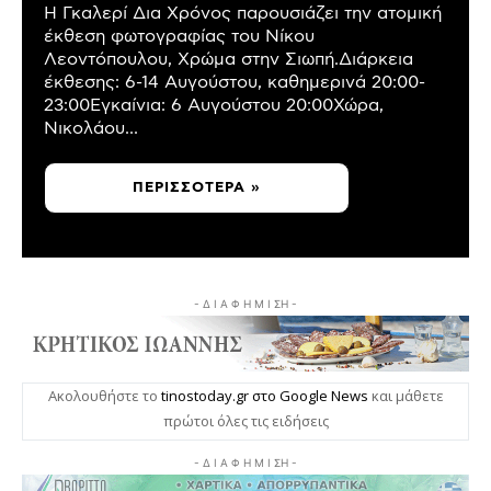
Η Γκαλερί Δια Χρόνος παρουσιάζει την ατομική
έκθεση φωτογραφίας του Νίκου
Λεοντόπουλου, Χρώμα στην Σιωπή.Διάρκεια
έκθεσης: 6-14 Αυγούστου, καθημερινά 20:00-
23:00Εγκαίνια: 6 Αυγούστου 20:00Χώρα,
Νικολάου...
ΠΕΡΙΣΣΌΤΕΡΑ »
- Δ Ι Α Φ Η Μ Ι ΣΗ -
Ακολουθήστε το
tinostoday.gr στο Google News
και μάθετε
πρώτοι όλες τις ειδήσεις
- Δ Ι Α Φ Η Μ Ι ΣΗ -