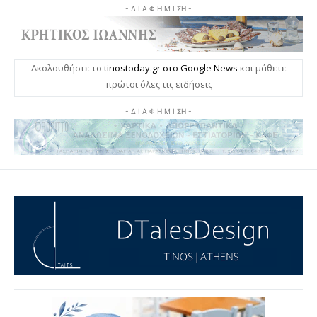
- Δ Ι Α Φ Η Μ Ι ΣΗ -
Ακολουθήστε το
tinostoday.gr στο Google News
και μάθετε
πρώτοι όλες τις ειδήσεις
- Δ Ι Α Φ Η Μ Ι ΣΗ -