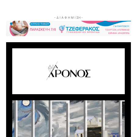
- Δ Ι Α Φ Η Μ Ι ΣΗ -