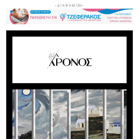
- Δ Ι Α Φ Η Μ Ι ΣΗ -