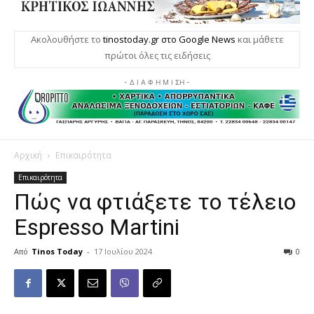
Ακολουθήστε το
tinostoday.gr στο Google News
και μάθετε
πρώτοι όλες τις ειδήσεις
- Δ Ι Α Φ Η Μ Ι ΣΗ -