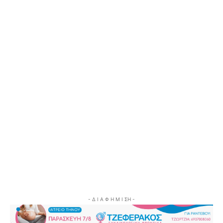
- Δ Ι Α Φ Η Μ Ι ΣΗ -