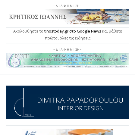
- Δ Ι Α Φ Η Μ Ι ΣΗ -
Ακολουθήστε το
tinostoday.gr στο Google News
και μάθετε
πρώτοι όλες τις ειδήσεις
- Δ Ι Α Φ Η Μ Ι ΣΗ -