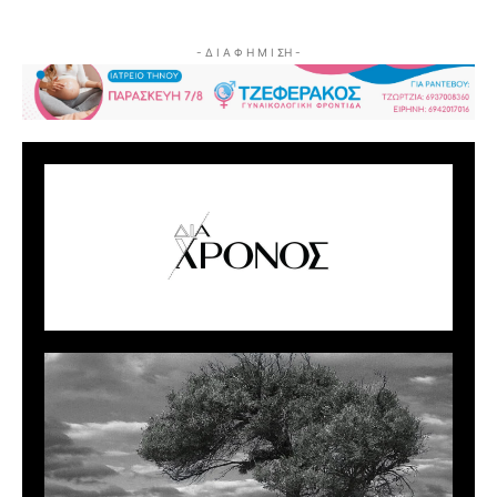
- Δ Ι Α Φ Η Μ Ι ΣΗ -