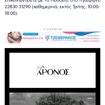
επικοινωνήσετε με το Μουσείο, στο τηλέφωνο
22830 31290 (καθημερινά, εκτός Τρίτης, 10:00-
18:00).
- Δ Ι Α Φ Η Μ Ι ΣΗ -