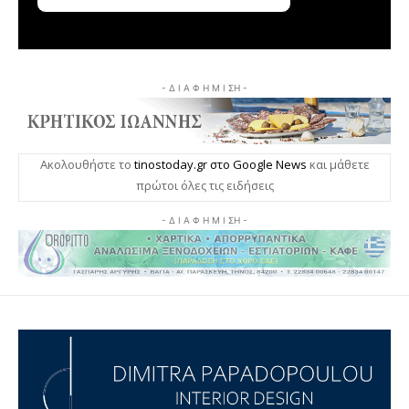
- Δ Ι Α Φ Η Μ Ι ΣΗ -
Ακολουθήστε το
tinostoday.gr στο Google News
και μάθετε
πρώτοι όλες τις ειδήσεις
- Δ Ι Α Φ Η Μ Ι ΣΗ -