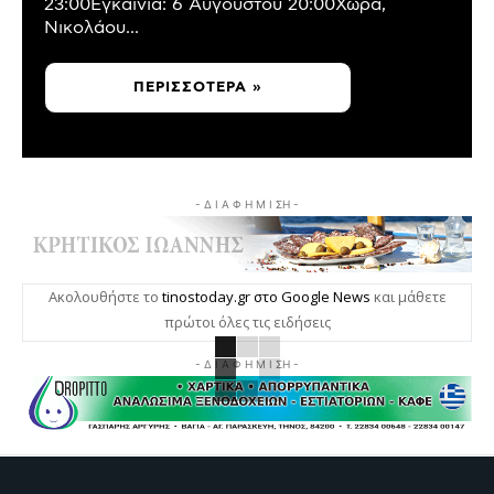
23:00Εγκαίνια: 6 Αυγούστου 20:00Χώρα,
Νικολάου...
ΠΕΡΙΣΣΌΤΕΡΑ »
- Δ Ι Α Φ Η Μ Ι ΣΗ -
Ακολουθήστε το
tinostoday.gr στο Google News
και μάθετε
πρώτοι όλες τις ειδήσεις
- Δ Ι Α Φ Η Μ Ι ΣΗ -