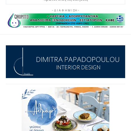
- Δ Ι Α Φ Η Μ Ι ΣΗ -