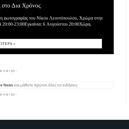
 στο Δια Χρόνος
εση φωτογραφίας του Νίκου Λεοντόπουλου, Χρώμα στην
ά 20:00-23:00Εγκαίνια: 6 Αυγούστου 20:00Χώρα,
ΌΤΕΡΑ »
 Φ Η Μ Ι ΣΗ -
gle News
και μάθετε πρώτοι όλες τις ειδήσεις
 Φ Η Μ Ι ΣΗ -