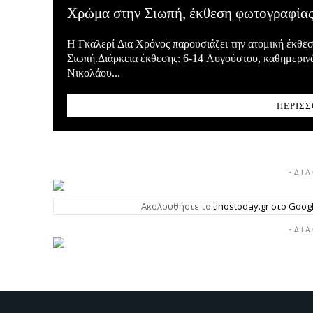
Χρώμα στην Σιωπή, έκθεση φωτογραφίας
Η Γκαλερί Δια Χρόνος παρουσιάζει την ατομική έκθ
Σιωπή.Διάρκεια έκθεσης: 6-14 Αυγούστου, καθημεριν
Νικολάου...
ΠΕΡΙΣΣ
- Δ Ι Α
Ακολουθήστε το
tinostoday.gr στο Goo
- Δ Ι Α